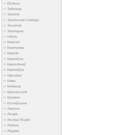
Еўлашы
Забалаць
Загалле
Загальская Слабада
Засценак
Звяняцкае
Ізбынь
Кажушкі
Казялужжа
Каралін
Каранёўка
Карнеліянаў
Карпілаўка
Карчовае
Клівы
Княжыца
Краснаселле
Куравое
Кухнаўшына
Ламачы
Лісцвін
Аколіца Лісцвін
Ломыш
Людзвін