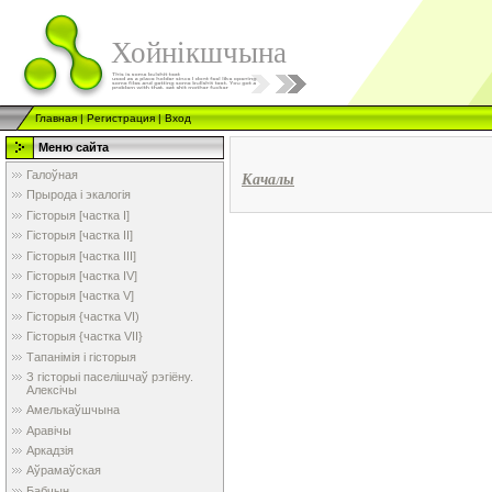
Хойнікшчына
Главная
|
Регистрация
|
Вход
Меню сайта
Галоўная
Качалы
Прырода і экалогія
Гісторыя [частка I]
Гісторыя [частка II]
Гісторыя [частка III]
Гісторыя [частка IV]
Гісторыя [частка V]
Гісторыя {частка VI)
Гісторыя {частка VII}
Тапанімія і гісторыя
З гісторыі паселішчаў рэгіёну.
Алексічы
Амелькаўшчына
Аравічы
Аркадзія
Аўрамаўская
Бабчын