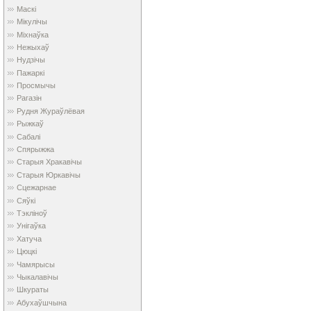
Маскі
Мікулічы
Міхнаўка
Нежыхаў
Нудзічы
Пажаркі
Просмычы
Рагазін
Рудня Жураўлёвая
Рыжкаў
Сабалі
Спярыжжа
Старыя Хракавічы
Старыя Юркавічы
Сцежарнае
Сяўкі
Тэкліноў
Унігаўка
Хатуча
Цюцкі
Чамярысы
Чыкалавічы
Шкураты
Абухаўшчына