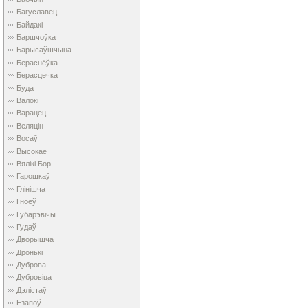
Багуславец
Байдакі
Баршчоўка
Барысаўшчына
Бераснёўка
Берасцечка
Буда
Валокі
Варацец
Веляцін
Восаў
Высокае
Вялікі Бор
Гарошкаў
Глінішча
Гноеў
Губарэвічы
Гудаў
Дворышча
Дронькі
Дуброва
Дубровіца
Дэлістаў
Езапоў