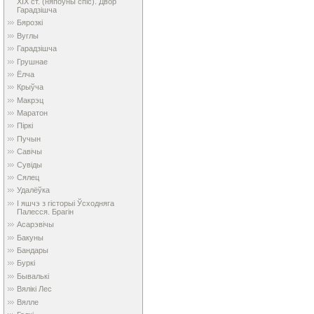
XIX ст. (няпоўны спіс). Двор
Гарадзішча
Бярозкі
Вуглы
Гарадзішча
Грушнае
Ёлча
Крыўча
Макрэц
Маратон
Піркі
Пучын
Савічы
Сувіды
Сялец
Удалёўка
І яшчэ з гісторыі Ўсходняга
Палесся. Брагін
Асарэвічы
Бакуны
Бандары
Буркі
Бывалькі
Вялікі Лес
Вялле