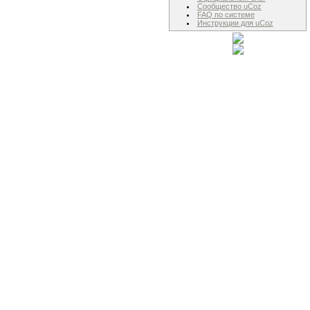
Сообщество uCoz
FAQ по системе
Инструкции для uCoz