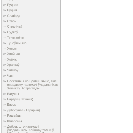
Руднае
Рудыя
Слабада
Старч
Стралічаў
Судкоў
Тульгавічы
Тунеўшчына
Уласы
Хвойнае
Хойнікі
Храпкаў
Чамкоў
Чахі
Паселішчы на Брагіншчыне, якія
спрадвеку належалі ўладальнікам
Хойнікаў. Астрагляды
Багушы
Бардакі (Лаханія)
Вязок
Дуброўнае (Тарарын)
Рашаўцы
Шчарбіны
Добры, што належалі
ўладальнікам Хойнікаў толькі ў