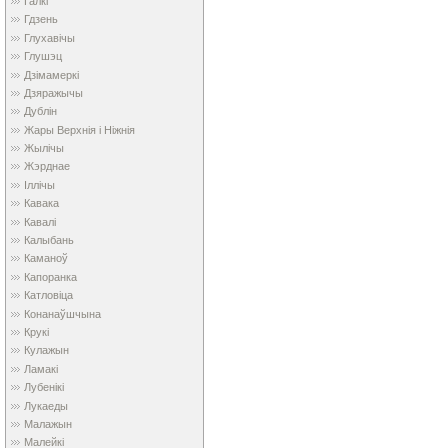
Галкі
Гдзень
Глухавічы
Глушэц
Дзімамеркі
Дзяражычы
Дублін
Жары Верхнія і Ніжнія
Жылічы
Жэрднае
Іллічы
Кавака
Кавалі
Калыбань
Каманоў
Капоранка
Катловіца
Конанаўшчына
Крукі
Кулажын
Ламакі
Лубенікі
Лукаеды
Малажын
Малейкі