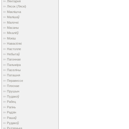
Лянтарня
Лясок (Ляскі)
Маклішча
Малішаў
Малочкі
Масаны
Міхалёў
Мокіш
Навасёлкі
Настолле
Небытаў
Пагоннае
Пальміра
Паселічы
Паташня
Перавессе
Плоскае
Прушын
Пудакоў
Рабец
Рагінь
Радзін
Рашаў
Рудакоў
Рудзенька